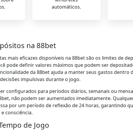
os.
automáticos.
pósitos na 88bet
s mais eficazes disponíveis na 88bet são os limites de de
Você pode definir valores máximos que podem ser deposita
funcionalidade da 88bet ajuda a manter seus gastos dentr
 decisões impulsivas durante o jogo.
er configurados para períodos diários, semanais ou mensa
88bet, não podem ser aumentados imediatamente. Qualquer
passa por um período de reflexão de 24 horas, garantindo qu
e consciência.
 Tempo de Jogo