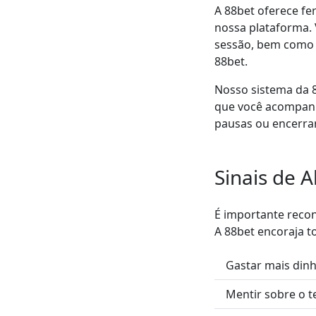
A 88bet oferece f
nossa plataforma.
sessão, bem como 
88bet.
Nosso sistema da 
que você acompanh
pausas ou encerra
Sinais de 
É importante recon
A 88bet encoraja t
Gastar mais din
Mentir sobre o 