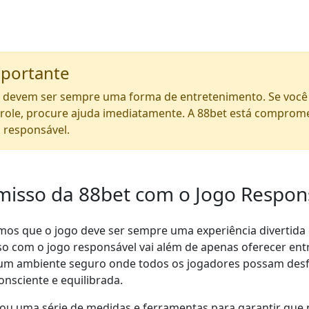
mportante
r devem ser sempre uma forma de entretenimento. Se você 
role, procure ajuda imediatamente. A 88bet está comprom
 responsável.
isso da 88bet com o Jogo Respon
os que o jogo deve ser sempre uma experiência divertida 
 com o jogo responsável vai além de apenas oferecer ent
 um ambiente seguro onde todos os jogadores possam desf
onsciente e equilibrada.
ou uma série de medidas e ferramentas para garantir que 