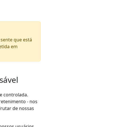
sente que está
etida em
sável
e controlada.
retenimento - nos
rutar de nossas
nossos usuários