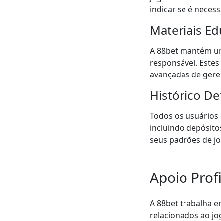
indicar se é necess
Materiais Ed
A 88bet mantém uma
responsável. Estes
avançadas de gere
Histórico De
Todos os usuários 
incluindo depósito
seus padrões de jo
Apoio Prof
A 88bet trabalha 
relacionados ao j