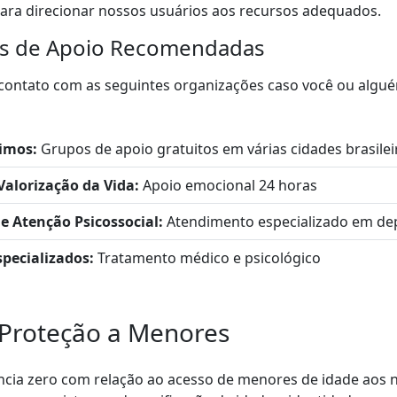
ara direcionar nossos usuários aos recursos adequados.
s de Apoio Recomendadas
ntato com as seguintes organizações caso você ou algu
imos:
Grupos de apoio gratuitos em várias cidades brasilei
Valorização da Vida:
Apoio emocional 24 horas
e Atenção Psicossocial:
Atendimento especializado em de
pecializados:
Tratamento médico e psicológico
e Proteção a Menores
ncia zero com relação ao acesso de menores de idade aos n