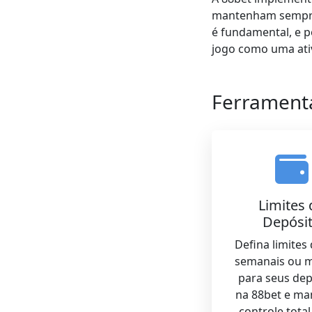
mantenham sempre 
é fundamental, e p
jogo como uma ativ
Ferramenta
Limites 
Depósi
Defina limites 
semanais ou 
para seus dep
na 88bet e m
controle tota