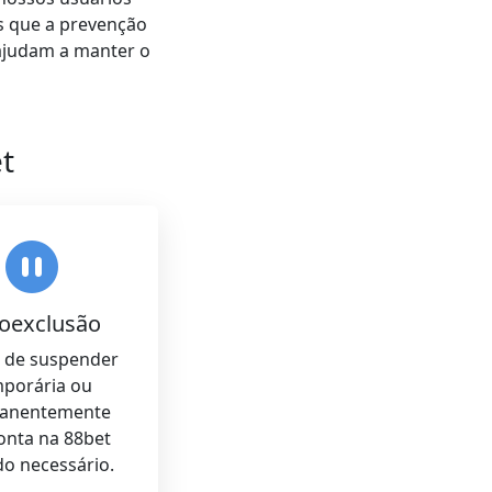
s que a prevenção
 ajudam a manter o
t
oexclusão
 de suspender
porária ou
anentemente
onta na 88bet
o necessário.