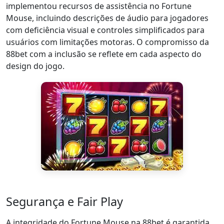
implementou recursos de assistência no Fortune
Mouse, incluindo descrições de áudio para jogadores
com deficiência visual e controles simplificados para
usuários com limitações motoras. O compromisso da
88bet com a inclusão se reflete em cada aspecto do
design do jogo.
Segurança e Fair Play
A integridade do Fortune Mouse na 88bet é garantida