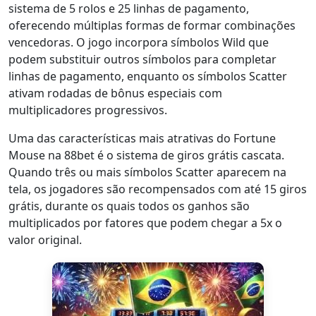
sistema de 5 rolos e 25 linhas de pagamento,
oferecendo múltiplas formas de formar combinações
vencedoras. O jogo incorpora símbolos Wild que
podem substituir outros símbolos para completar
linhas de pagamento, enquanto os símbolos Scatter
ativam rodadas de bônus especiais com
multiplicadores progressivos.
Uma das características mais atrativas do Fortune
Mouse na 88bet é o sistema de giros grátis cascata.
Quando três ou mais símbolos Scatter aparecem na
tela, os jogadores são recompensados com até 15 giros
grátis, durante os quais todos os ganhos são
multiplicados por fatores que podem chegar a 5x o
valor original.