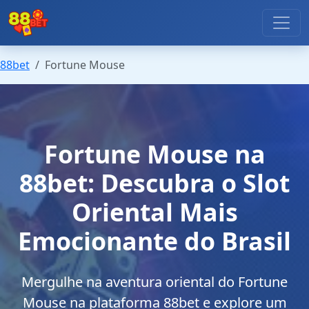
88bet
Fortune Mouse
Fortune Mouse na
88bet: Descubra o Slot
Oriental Mais
Emocionante do Brasil
Mergulhe na aventura oriental do Fortune
Mouse na plataforma 88bet e explore um