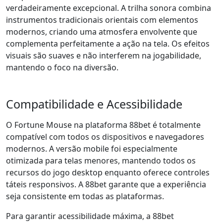
verdadeiramente excepcional. A trilha sonora combina
instrumentos tradicionais orientais com elementos
modernos, criando uma atmosfera envolvente que
complementa perfeitamente a ação na tela. Os efeitos
visuais são suaves e não interferem na jogabilidade,
mantendo o foco na diversão.
Compatibilidade e Acessibilidade
O Fortune Mouse na plataforma 88bet é totalmente
compatível com todos os dispositivos e navegadores
modernos. A versão mobile foi especialmente
otimizada para telas menores, mantendo todos os
recursos do jogo desktop enquanto oferece controles
táteis responsivos. A 88bet garante que a experiência
seja consistente em todas as plataformas.
Para garantir acessibilidade máxima, a 88bet