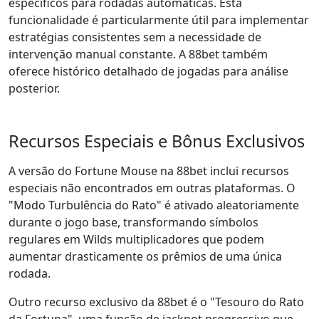
específicos para rodadas automáticas. Esta
funcionalidade é particularmente útil para implementar
estratégias consistentes sem a necessidade de
intervenção manual constante. A 88bet também
oferece histórico detalhado de jogadas para análise
posterior.
Recursos Especiais e Bônus Exclusivos
A versão do Fortune Mouse na 88bet inclui recursos
especiais não encontrados em outras plataformas. O
"Modo Turbulência do Rato" é ativado aleatoriamente
durante o jogo base, transformando símbolos
regulares em Wilds multiplicadores que podem
aumentar drasticamente os prêmios de uma única
rodada.
Outro recurso exclusivo da 88bet é o "Tesouro do Rato