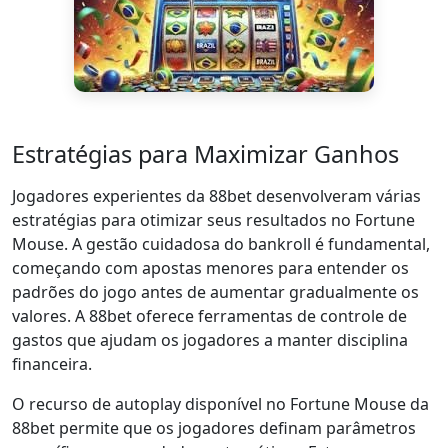
Estratégias para Maximizar Ganhos
Jogadores experientes da 88bet desenvolveram várias
estratégias para otimizar seus resultados no Fortune
Mouse. A gestão cuidadosa do bankroll é fundamental,
começando com apostas menores para entender os
padrões do jogo antes de aumentar gradualmente os
valores. A 88bet oferece ferramentas de controle de
gastos que ajudam os jogadores a manter disciplina
financeira.
O recurso de autoplay disponível no Fortune Mouse da
88bet permite que os jogadores definam parâmetros