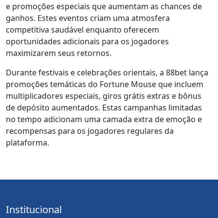
e promoções especiais que aumentam as chances de
ganhos. Estes eventos criam uma atmosfera
competitiva saudável enquanto oferecem
oportunidades adicionais para os jogadores
maximizarem seus retornos.
Durante festivais e celebrações orientais, a 88bet lança
promoções temáticas do Fortune Mouse que incluem
multiplicadores especiais, giros grátis extras e bônus
de depósito aumentados. Estas campanhas limitadas
no tempo adicionam uma camada extra de emoção e
recompensas para os jogadores regulares da
plataforma.
Institucional